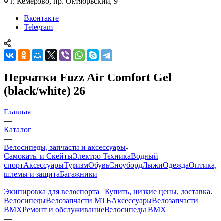
г. Кемерово, пр. Октябрьский, 9
Вконтакте
Telegram
Перчатки Fuzz Air Comfort Gel
(black/white) 26
Главная
—
Каталог
—
Велосипеды, запчасти и аксессуары
Самокаты и Скейты
Электро Техника
Водный
спорт
Аксессуары
Туризм
Обувь
Сноуборд
Лыжи
Одежда
Оптика,
шлемы и защита
Багажники
—
Экипировка для велоспорта | Купить, низкие цены, доставка
Велосипеды
Велозапчасти MTB
Аксессуары
Велозапчасти
BMX
Ремонт и обслуживание
Велосипеды BMX
—