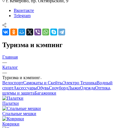
г. Кемерово, пр. Октябрьский, 9
Вконтакте
Telegram
Туризма и кэмпинг
Главная
—
Каталог
—
Туризма и кэмпинг
Велоспорт
Самокаты и Скейты
Электро Техника
Водный
спорт
Аксессуары
Обувь
Сноуборд
Лыжи
Одежда
Оптика,
шлемы и защита
Багажники
Палатки
Спальные мешки
Коврики