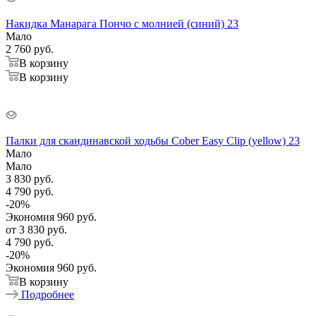
Накидка Манарага Пончо с молнией (синий) 23
Мало
2 760
руб.
В корзину
В корзину
Палки для скандинавской ходьбы Cober Easy Clip (yellow) 23
Мало
Мало
3 830
руб.
4 790
руб.
-
20
%
Экономия
960
руб.
от
3 830 руб.
4 790 руб.
-
20
%
Экономия
960 руб.
В корзину
Подробнее