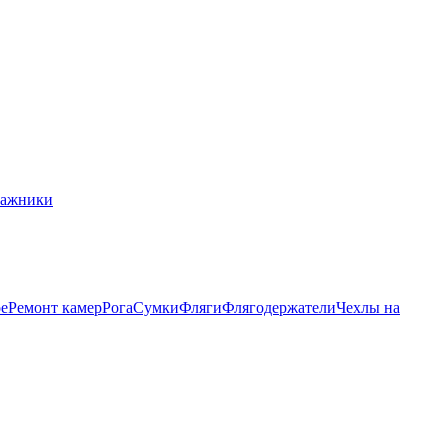
гажники
ое
Ремонт камер
Рога
Сумки
Фляги
Флягодержатели
Чехлы на