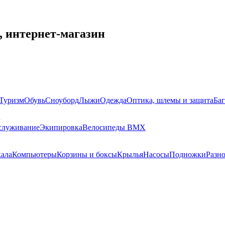
, интернет-магазин
Туризм
Обувь
Сноуборд
Лыжи
Одежда
Оптика, шлемы и защита
Ба
служивание
Экипировка
Велосипеды BMX
кала
Компьютеры
Корзины и боксы
Крылья
Насосы
Подножки
Разн