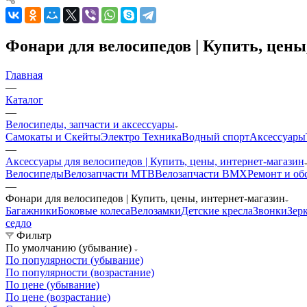
Фонари для велосипедов | Купить, цены
Главная
—
Каталог
—
Велосипеды, запчасти и аксессуары
Самокаты и Скейты
Электро Техника
Водный спорт
Аксессуары
—
Аксессуары для велосипедов | Купить, цены, интернет-магазин
Велосипеды
Велозапчасти MTB
Велозапчасти BMX
Ремонт и об
—
Фонари для велосипедов | Купить, цены, интернет-магазин
Багажники
Боковые колеса
Велозамки
Детские кресла
Звонки
Зер
седло
Фильтр
По умолчанию (убывание)
По популярности (убывание)
По популярности (возрастание)
По цене (убывание)
По цене (возрастание)