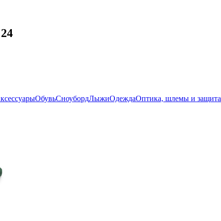
 24
ксессуары
Обувь
Сноуборд
Лыжи
Одежда
Оптика, шлемы и защита