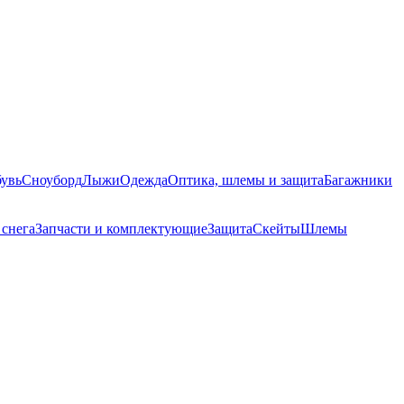
увь
Сноуборд
Лыжи
Одежда
Оптика, шлемы и защита
Багажники
 снега
Запчасти и комплектующие
Защита
Скейты
Шлемы