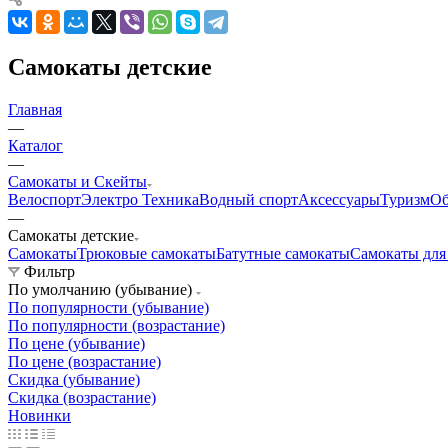
Самокаты детские
Главная
—
Каталог
—
Самокаты и Скейты
Велоспорт
Электро Техника
Водный спорт
Аксессуары
Туризм
Об
—
Самокаты детские
Самокаты
Трюковые самокаты
Батутные самокаты
Самокаты для
Фильтр
По умолчанию (убывание)
По популярности (убывание)
По популярности (возрастание)
По цене (убывание)
По цене (возрастание)
Скидка (убывание)
Скидка (возрастание)
Новинки