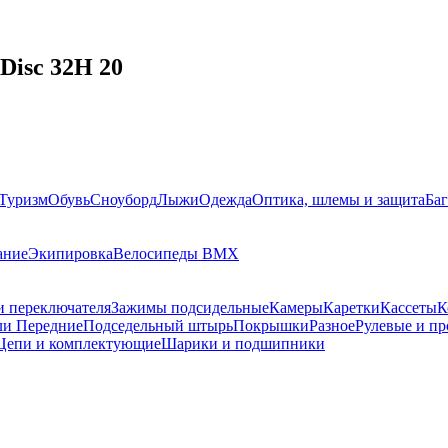
Disc 32H 20
Туризм
Обувь
Сноуборд
Лыжи
Одежда
Оптика, шлемы и защита
Ба
ание
Экипировка
Велосипеды BMX
и переключателя
Зажимы подсидельные
Камеры
Каретки
Кассеты
К
ли Передние
Подседельный штырь
Покрышки
Разное
Рулевые и пр
Цепи и комплектующие
Шарики и подшипники