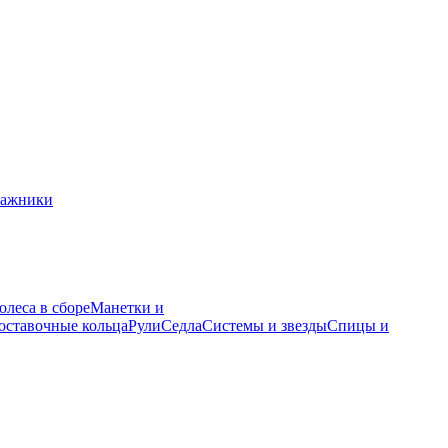
гажники
олеса в сборе
Манетки и
оставочные кольца
Рули
Седла
Системы и звезды
Спицы и