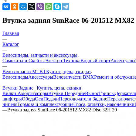
Втулка задняя SunRace 06-201512 MX82 
Главная
—
Каталог
—
Велосипеды, запчасти и аксессуары
Самокаты и Скейты
Электро Техника
Водный спорт
Аксессуары
—
Велозапчасти MTB | Купить, цена, скидки
Велосипеды
Аксессуары
Велозапчасти BMX
Ремонт и обслужив
—
Втулки Задние | Купить, цена, скидки
Вилки-Амортизаторы
Втулки Передние
Вынос
Грипсы
Держател
шифтеры
Обода
Оси
Педали
Переключатели Задние
Переключате
нипеля
Тормоза и комплектующие
Троса, оплетки, наконечники
—
Втулка задняя SunRace 06-201512 MX82 Disc 32H 20