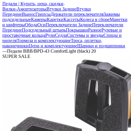
Педали | Купить, цена, скидки
Вилки-Амортизаторы
Втулки Задние
Втулки
Передние
Вынос
Грипсы
Держатели переключателя
Зажимы
подсидельные
Камеры
Каретки
Кассеты
Колеса в сборе
Манетки
и шифтеры
Обода
Оси
Переключатели Задние
Переключатели
Передние
Подседельный штырь
Покрышки
Разное
Рулевые и
проставочные кольца
Рули
Седла
Системы и звезды
Спицы и
нипеля
Тормоза и комплектующие
Троса, оплетки,
наконечники
Цепи и комплектующие
Шарики и подшипники
—
Педали BBB/BPD-43 ComfortLight (black) 20
SUPER SALE