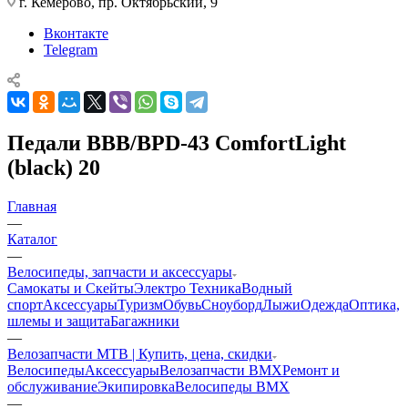
г. Кемерово, пр. Октябрьский, 9
Вконтакте
Telegram
Педали BBB/BPD-43 ComfortLight
(black) 20
Главная
—
Каталог
—
Велосипеды, запчасти и аксессуары
Самокаты и Скейты
Электро Техника
Водный
спорт
Аксессуары
Туризм
Обувь
Сноуборд
Лыжи
Одежда
Оптика,
шлемы и защита
Багажники
—
Велозапчасти MTB | Купить, цена, скидки
Велосипеды
Аксессуары
Велозапчасти BMX
Ремонт и
обслуживание
Экипировка
Велосипеды BMX
—