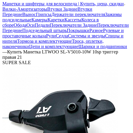
Манетки и шифтеры для велосипеда | Купить, цена, скидки
Вилки-Амортизаторы
Втулки Задние
Втулки
Передние
Вынос
Грипсы
Держатели переключателя
Зажимы
подсидельные
Камеры
Каретки
Кассеты
Колеса в
сборе
Обода
Оси
Педали
Переключатели Задние
Переключатели
Передние
Подседельный штырь
Покрышки
Разное
Рулевые и
проставочные кольца
Рули
Седла
Системы и звезды
Спицы и
нипеля
Тормоза и комплектующие
Троса, оплетки,
наконечники
Цепи и комплектующие
Шарики и подшипники
—
Купить Манетка LTWOO SL-V5010-10W 10sp триггер
правая 21
SUPER SALE