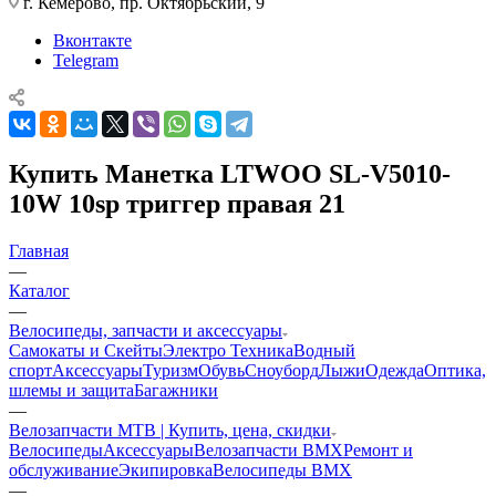
г. Кемерово, пр. Октябрьский, 9
Вконтакте
Telegram
Купить Манетка LTWOO SL-V5010-
10W 10sp триггер правая 21
Главная
—
Каталог
—
Велосипеды, запчасти и аксессуары
Самокаты и Скейты
Электро Техника
Водный
спорт
Аксессуары
Туризм
Обувь
Сноуборд
Лыжи
Одежда
Оптика,
шлемы и защита
Багажники
—
Велозапчасти MTB | Купить, цена, скидки
Велосипеды
Аксессуары
Велозапчасти BMX
Ремонт и
обслуживание
Экипировка
Велосипеды BMX
—