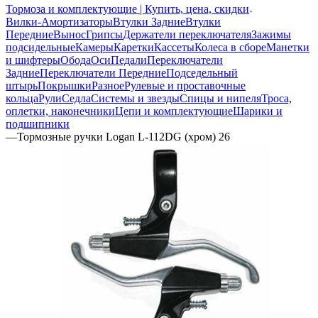
Тормоза и комплектующие | Купить, цена, скидки
Вилки-Амортизаторы
Втулки Задние
Втулки
Передние
Вынос
Грипсы
Держатели переключателя
Зажимы
подсидельные
Камеры
Каретки
Кассеты
Колеса в сборе
Манетки
и шифтеры
Обода
Оси
Педали
Переключатели
Задние
Переключатели Передние
Подседельный
штырь
Покрышки
Разное
Рулевые и проставочные
кольца
Рули
Седла
Системы и звезды
Спицы и нипеля
Троса,
оплетки, наконечники
Цепи и комплектующие
Шарики и
подшипники
—
Тормозные ручки Logan L-112DG (хром) 26