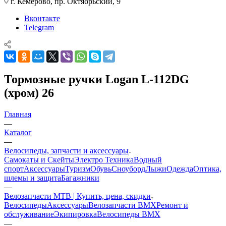
г. Кемерово, пр. Октябрьский, 9
Вконтакте
Telegram
Тормозные ручки Logan L-112DG
(хром) 26
Главная
—
Каталог
—
Велосипеды, запчасти и аксессуары
Самокаты и Скейты
Электро Техника
Водный
спорт
Аксессуары
Туризм
Обувь
Сноуборд
Лыжи
Одежда
Оптика,
шлемы и защита
Багажники
—
Велозапчасти MTB | Купить, цена, скидки
Велосипеды
Аксессуары
Велозапчасти BMX
Ремонт и
обслуживание
Экипировка
Велосипеды BMX
—