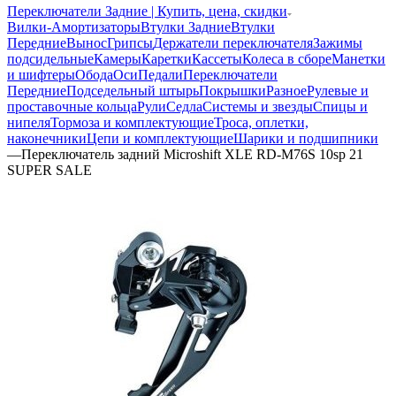
Переключатели Задние | Купить, цена, скидки
Вилки-Амортизаторы
Втулки Задние
Втулки
Передние
Вынос
Грипсы
Держатели переключателя
Зажимы
подсидельные
Камеры
Каретки
Кассеты
Колеса в сборе
Манетки
и шифтеры
Обода
Оси
Педали
Переключатели
Передние
Подседельный штырь
Покрышки
Разное
Рулевые и
проставочные кольца
Рули
Седла
Системы и звезды
Спицы и
нипеля
Тормоза и комплектующие
Троса, оплетки,
наконечники
Цепи и комплектующие
Шарики и подшипники
—
Переключатель задний Microshift XLE RD-M76S 10sp 21
SUPER SALE