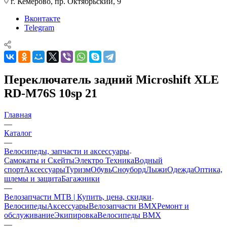
г. Кемерово, пр. Октябрьский, 9
Вконтакте
Telegram
Переключатель задний Microshift XLE
RD-M76S 10sp 21
Главная
—
Каталог
—
Велосипеды, запчасти и аксессуары
Самокаты и Скейты
Электро Техника
Водный
спорт
Аксессуары
Туризм
Обувь
Сноуборд
Лыжи
Одежда
Оптика,
шлемы и защита
Багажники
—
Велозапчасти MTB | Купить, цена, скидки
Велосипеды
Аксессуары
Велозапчасти BMX
Ремонт и
обслуживание
Экипировка
Велосипеды BMX
—