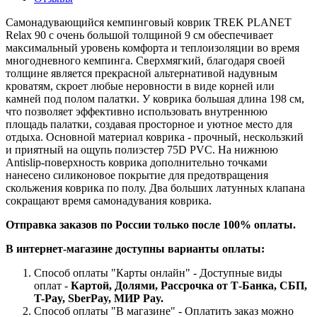
Самонадувающийся кемпинговый коврик TREK PLANET
Relax 90 с очень большой толщиной 9 см обеспечивает
максимальный уровень комфорта и теплоизоляции во время
многодневного кемпинга. Сверхмягкий, благодаря своей
толщине является прекрасной альтернативой надувным
кроватям, скроет любые неровности в виде корней или
камней под полом палатки. У коврика большая длина 198 см,
что позволяет эффективно использовать внутреннюю
площадь палатки, создавая просторное и уютное место для
отдыха. Основной материал коврика - прочный, нескользкий
и приятный на ощупь полиэстер 75D PVC. На нижнюю
Antislip-поверхность коврика дополнительно точками
нанесено силиконовое покрытие для предотвращения
скольжения коврика по полу. Два больших латунных клапана
сокращают время самонадувания коврика.
Отправка заказов по России только после 100% оплаты.
В интернет-магазине доступны варианты оплаты:
Способ оплаты "Карты онлайн" - Доступные виды
оплат -
Картой, Долями, Рассрочка от Т-Банка, СБП,
T-Pay, SberPay, МИР Pay.
Способ оплаты "В магазине" - Оплатить заказ можно