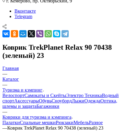
г. Кемерово, пр. Октябрьский, 9
Вконтакте
Telegram
Коврик TrekPlanet Relax 90 70438
(зеленый) 23
Главная
—
Каталог
—
Туризма и кэмпинг
Велоспорт
Самокаты и Скейты
Электро Техника
Водный
спорт
Аксессуары
Обувь
Сноуборд
Лыжи
Одежда
Оптика,
шлемы и защита
Багажники
—
Коврики для туризма и кэмпинга
Палатки
Спальные мешки
Рюкзаки
Мебель
Разное
—
Коврик TrekPlanet Relax 90 70438 (зеленый) 23