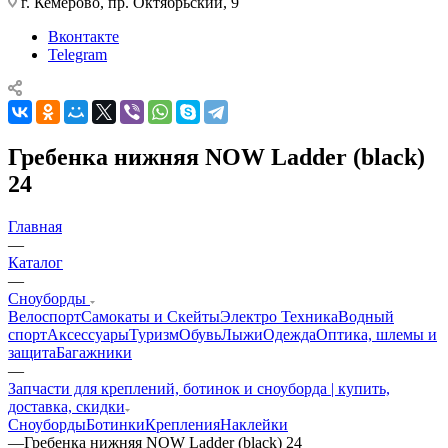
г. Кемерово, пр. Октябрьский, 9
Вконтакте
Telegram
Гребенка нижняя NOW Ladder (black)
24
Главная
—
Каталог
—
Сноуборды
Велоспорт
Самокаты и Скейты
Электро Техника
Водный
спорт
Аксессуары
Туризм
Обувь
Лыжи
Одежда
Оптика, шлемы и
защита
Багажники
—
Запчасти для креплений, ботинок и сноуборда | купить,
доставка, скидки
Сноуборды
Ботинки
Крепления
Наклейки
—
Гребенка нижняя NOW Ladder (black) 24